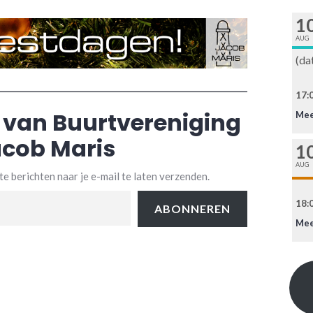
1
AUG
(da
17:0
 van Buurtvereniging
Mee
cob Maris
1
AUG
e berichten naar je e-mail te laten verzenden.
18:0
ABONNEREN
Mee