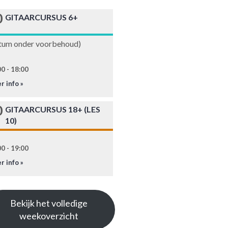
0
GITAARCURSUS 6+
tum onder voorbehoud)
0 - 18:00
r info »
0
GITAARCURSUS 18+ (LES
10)
0 - 19:00
r info »
Bekijk het volledige
weekoverzicht