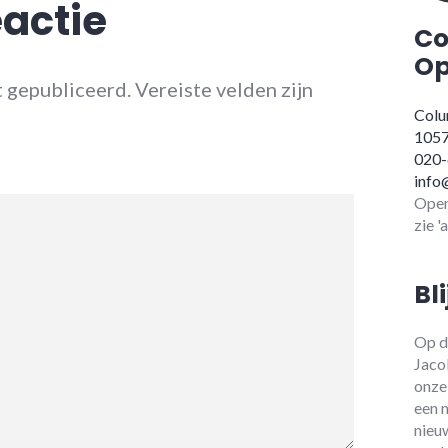
eactie
Co
Op
t gepubliceerd.
Vereiste velden zijn
Colu
105
020
info
Open
zie '
Bl
Op d
Jaco
onze
een 
nieu