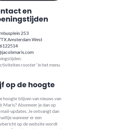
ntact en
eningstijden
mbusplein 253
7TX Amsterdam West
-6122514
@jacobmaris.com
ingstijden:
activiteiten rooster' in het menu
ijf op de hoogte
e hoogte blijven van nieuws van
b Maris? Abonneer je dan op
 mail-updates. Je ontvangt dan
mailtje wanneer er een
wbericht op de website wordt