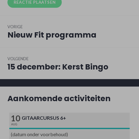
Bericht
VORIGE
navigatie
Nieuw Fit programma
Vorig
bericht:
VOLGENDE
15 december: Kerst Bingo
Volgend
bericht:
Aankomende activiteiten
10
GITAARCURSUS 6+
AUG
(datum onder voorbehoud)