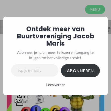
Meteen
naar
MENU
Buurtvereniging Jacob Maris
de
inhoud
Ontdek meer van
Buurtvereniging Jacob
Maris
Bingo!
Abonneer je nu om meer te lezen en toegang te
krijgen tot het volledige archief.
Typ je e-mail...
ABONNEREN
Lees verder