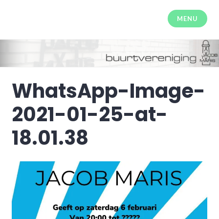
Meteen
naar
MENU
Buurtvereniging Jacob Maris
de
inhoud
WhatsApp-Image-
2021-01-25-at-
18.01.38