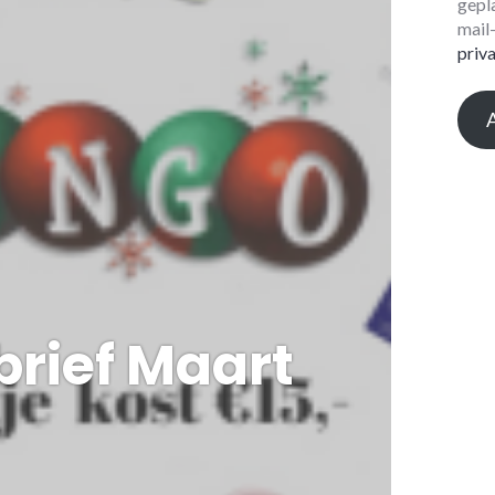
gepl
mail
priv
rief Maart