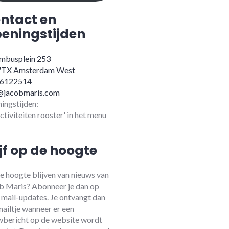
ntact en
eningstijden
mbusplein 253
7TX Amsterdam West
-6122514
@jacobmaris.com
ingstijden:
activiteiten rooster' in het menu
ijf op de hoogte
e hoogte blijven van nieuws van
b Maris? Abonneer je dan op
 mail-updates. Je ontvangt dan
mailtje wanneer er een
wbericht op de website wordt