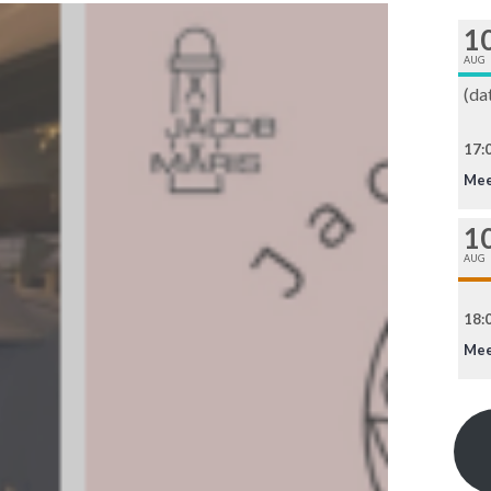
1
AUG
(da
17:0
Mee
1
AUG
18:0
Mee