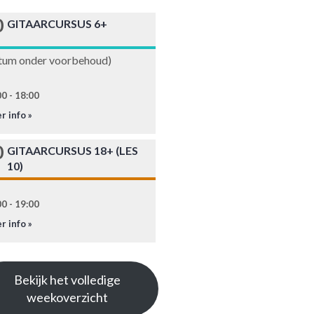
0
GITAARCURSUS 6+
tum onder voorbehoud)
0 - 18:00
r info »
0
GITAARCURSUS 18+ (LES
10)
0 - 19:00
r info »
Bekijk het volledige
weekoverzicht