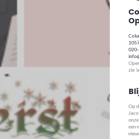
Co
Op
Colu
105
020
info
Open
zie '
Bl
Op d
Jaco
onze
een 
nieu