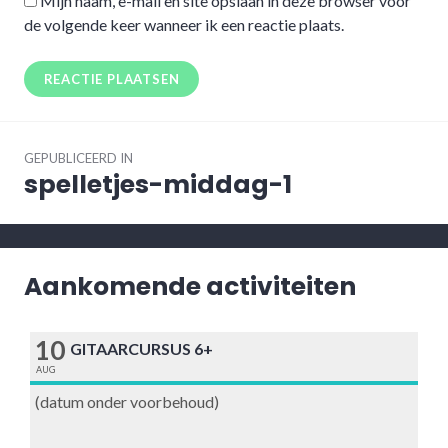
Mijn naam, e-mail en site opslaan in deze browser voor
de volgende keer wanneer ik een reactie plaats.
Bericht
GEPUBLICEERD IN
navigatie
spelletjes-middag-1
Aankomende activiteiten
10
GITAARCURSUS 6+
AUG
(datum onder voorbehoud)