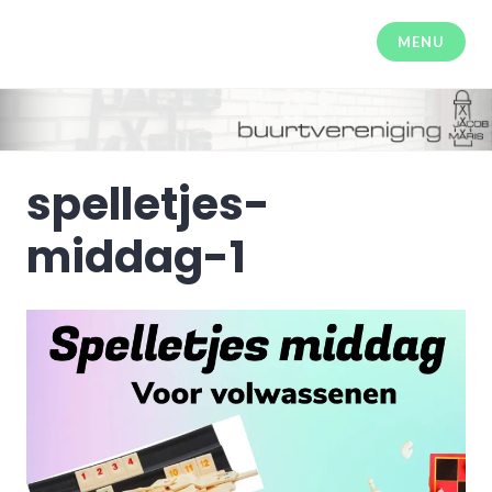
Meteen
naar
MENU
Buurtvereniging Jacob Maris
de
inhoud
spelletjes-
middag-1