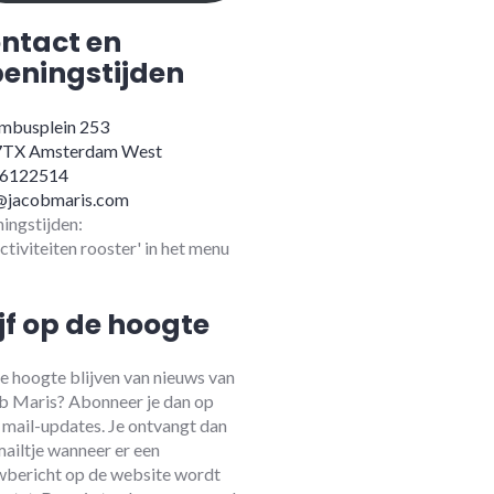
ntact en
eningstijden
mbusplein 253
7TX Amsterdam West
-6122514
@jacobmaris.com
ingstijden:
activiteiten rooster' in het menu
ijf op de hoogte
e hoogte blijven van nieuws van
b Maris? Abonneer je dan op
 mail-updates. Je ontvangt dan
mailtje wanneer er een
wbericht op de website wordt