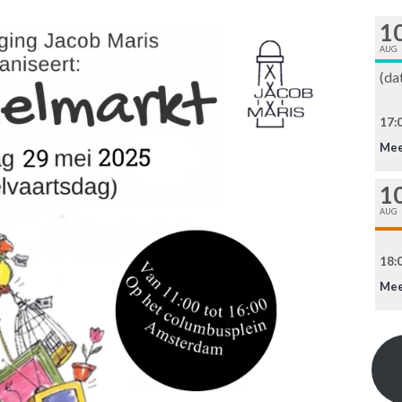
1
AUG
(da
17:0
Mee
1
AUG
18:0
Mee