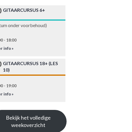
0
GITAARCURSUS 6+
tum onder voorbehoud)
0 - 18:00
r info »
0
GITAARCURSUS 18+ (LES
10)
0 - 19:00
r info »
Bekijk het volledige
weekoverzicht