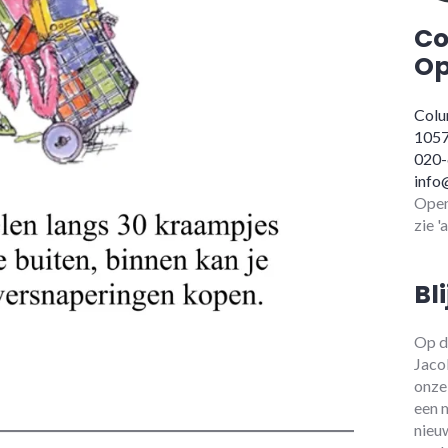
Co
Op
Colu
105
020
info
Open
zie '
Bl
Op d
Jaco
onze
een 
nieu