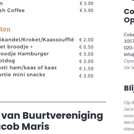
Co
Op
Colu
105
020
info
Open
zie '
Bl
Op d
Jaco
 van Buurtvereniging
onze
een 
cob Maris
nieu