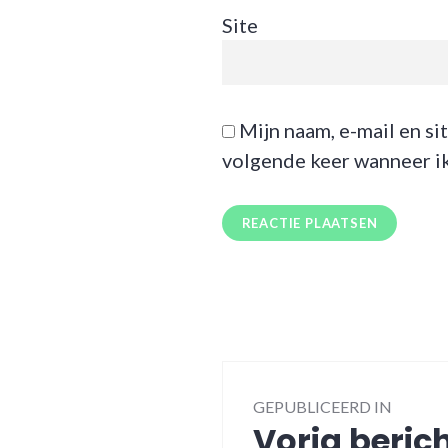
Site
Mijn naam, e-mail en si
volgende keer wanneer ik 
Bericht
GEPUBLICEERD IN
navigatie
Vorig beric