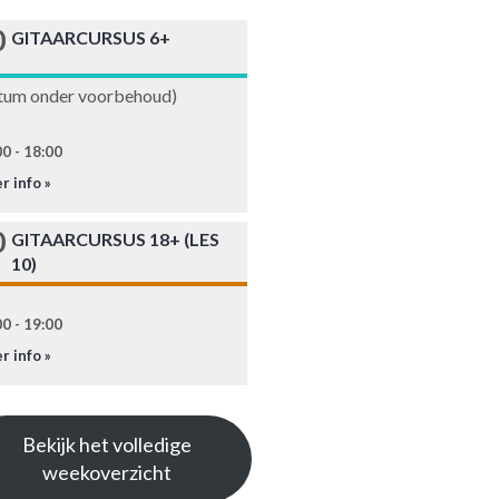
0
GITAARCURSUS 6+
tum onder voorbehoud)
0 - 18:00
r info »
0
GITAARCURSUS 18+ (LES
10)
0 - 19:00
r info »
Bekijk het volledige
weekoverzicht