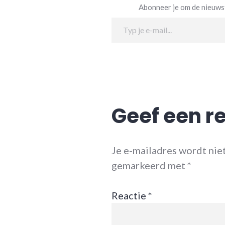
Abonneer je om de nieuwst
Typ je e-mail...
Geef een r
Je e-mailadres wordt nie
gemarkeerd met
*
Reactie
*