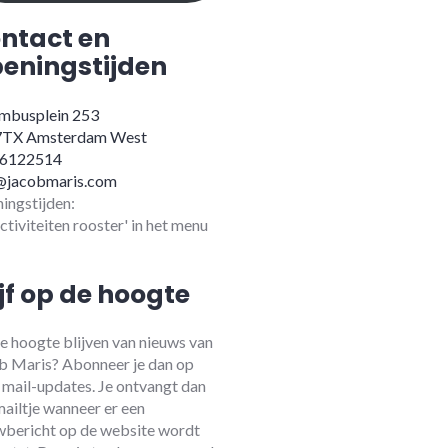
ntact en
eningstijden
mbusplein 253
7TX Amsterdam West
-6122514
@jacobmaris.com
ingstijden:
activiteiten rooster' in het menu
ijf op de hoogte
e hoogte blijven van nieuws van
b Maris? Abonneer je dan op
 mail-updates. Je ontvangt dan
mailtje wanneer er een
wbericht op de website wordt