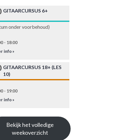
0
GITAARCURSUS 6+
tum onder voorbehoud)
0 - 18:00
r info »
0
GITAARCURSUS 18+ (LES
10)
0 - 19:00
r info »
Bekijk het volledige
weekoverzicht