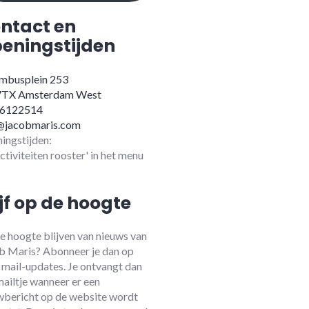
ntact en
eningstijden
mbusplein 253
7TX Amsterdam West
-6122514
@jacobmaris.com
ingstijden:
activiteiten rooster' in het menu
ijf op de hoogte
e hoogte blijven van nieuws van
b Maris? Abonneer je dan op
 mail-updates. Je ontvangt dan
mailtje wanneer er een
wbericht op de website wordt