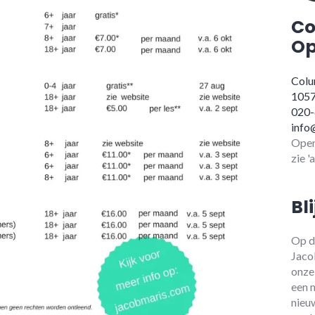
Co
Op
Colu
105
020
info
Open
zie '
Bl
Op d
Jaco
onze
een 
nieu