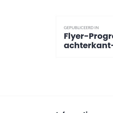
Bericht
GEPUBLICEERD IN
navigatie
Flyer-Pro
achterkant