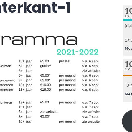
terkant-1
1
AUG
(da
17:0
Mee
1
AUG
18:0
Mee