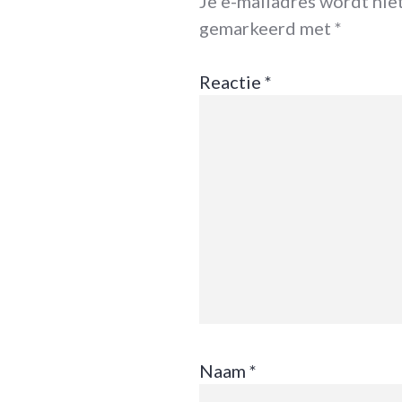
Je e-mailadres wordt nie
gemarkeerd met
*
Reactie
*
Naam
*