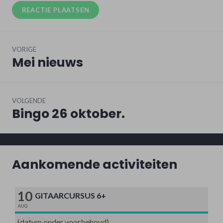
Bericht
VORIGE
navigatie
Mei nieuws
Vorig
bericht:
VOLGENDE
Bingo 26 oktober.
Volgend
bericht:
Aankomende activiteiten
10
GITAARCURSUS 6+
AUG
(datum onder voorbehoud)