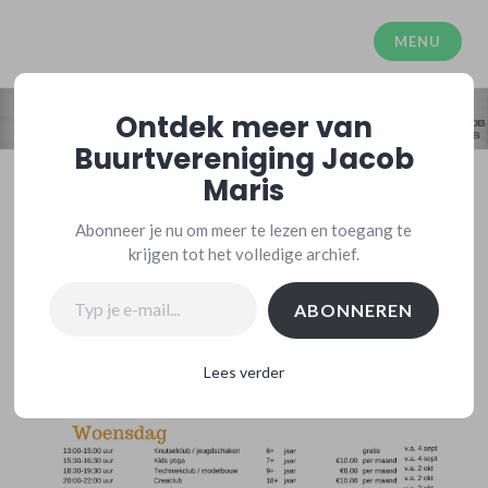
Meteen
naar
MENU
Buurtvereniging Jacob Maris
de
inhoud
Ontdek meer van
Buurtvereniging Jacob
Maris
Abonneer je nu om meer te lezen en toegang te
krijgen tot het volledige archief.
Typ je e-mail...
ABONNEREN
Lees verder